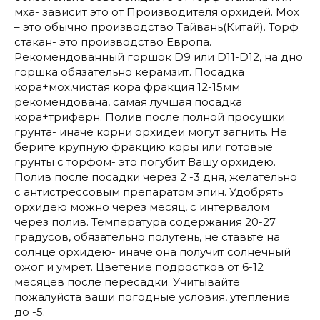
мха- зависит это от Производителя орхидей. Мох
– это обычно производство Тайвань(Китай). Торф
стакан- это производство Европа.
Рекомендованный горшок D9 или D11-D12, на дно
горшка обязательно керамзит. Посадка
кора+мох,чистая кора фракция 12-15мм
рекомендована, самая лучшая посадка
кора+триферн. Полив после полной просушки
грунта- иначе корни орхидеи могут загнить. Не
берите крупную фракцию коры или готовые
грунты с торфом- это погубит Вашу орхидею.
Полив после посадки через 2 -3 дня, желательно
с антистрессовым препаратом эпин. Удобрять
орхидею можно через месяц, с интервалом
через полив. Температура содержания 20-27
градусов, обязательно полутень, не ставьте на
солнце орхидею- иначе она получит солнечный
ожог и умрет. Цветение подростков от 6-12
месяцев после пересадки. Учитывайте
пожалуйста ваши погодные условия, утепление
до -5.