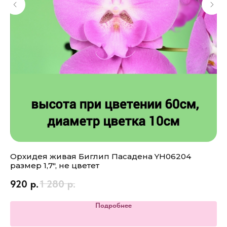
Орхидея живая Биглип Пасадена YH06204
Ор
размер 1,7", не цветет
го
920
р.
1 280
р.
3 
Подробнее