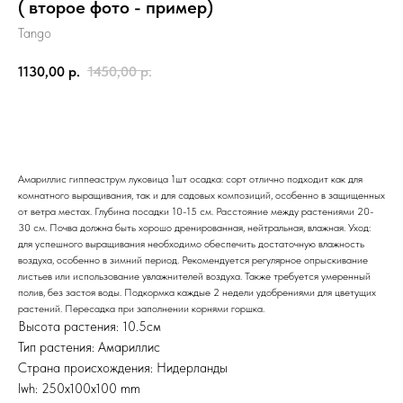
( второе фото - пример)
Tango
1130,00
р.
1450,00
р.
Заказать
Амариллис гиппеаструм луковица 1шт осадка: сорт отлично подходит как для
комнатного выращивания, так и для садовых композиций, особенно в защищенных
от ветра местах. Глубина посадки 10-15 см. Расстояние между растениями 20-
30 см. Почва должна быть хорошо дренированная, нейтральная, влажная. Уход:
для успешного выращивания необходимо обеспечить достаточную влажность
воздуха, особенно в зимний период. Рекомендуется регулярное опрыскивание
листьев или использование увлажнителей воздуха. Также требуется умеренный
полив, без застоя воды. Подкормка каждые 2 недели удобрениями для цветущих
растений. Пересадка при заполнении корнями горшка.
Высота растения: 10.5см
Тип растения: Амариллис
Страна происхождения: Нидерланды
lwh: 250x100x100 mm