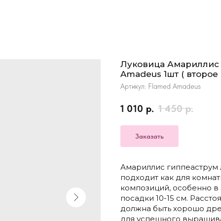
Луковица Амариллис
Amadeus 1шт ( второе
Артикул:
Flamed Amadeus
1 010
р.
1 450
р.
Заказать
Амариллис гиппеаструм л
подходит как для комнат
композиций, особенно в 
посадки 10-15 см. Расст
должна быть хорошо дрен
для успешного выращив