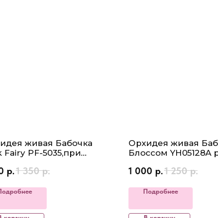
идея живая Бабочка
Орхидея живая Баб
k Fairy PF-5035,при
Блоссом YH05128A 
тении Высота 4050см,
1,7", высота при цв
0
р.
1 350
р.
1 000
р.
1 250
р.
мер цветка7-7.5см, не
30см, диаметр цветк
тущий
не цветет
Подробнее
Подробнее
В корзину
В корзину