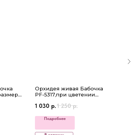
очка
Орхидея живая Бабочка
Ор
размер
PF-5317,при цветении
Фал
етении
Высота 40-50см, размер
'12
1 030
р.
1 250
р.
1 3
а 4,5см
цветка 4-6см, не цветущий
выс
50с
Подробнее
В корзину