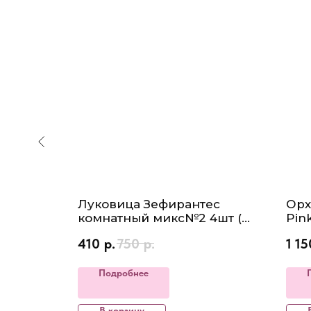
Луковица Зефирантес
Орх
andala
комнатный микс№2 4шт (
Pin
при
второе фото - пример)
цве
410
р.
750
р.
1 15
метр
раз
ет
цве
Подробнее
В корзину