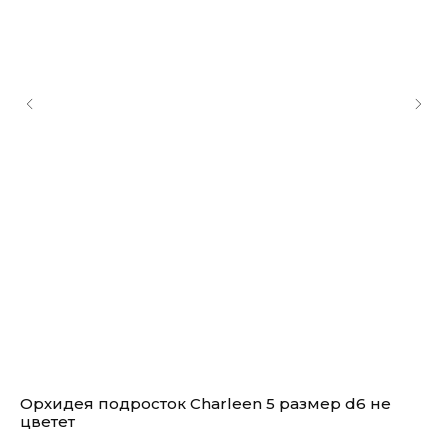
Орхидея подросток Charleen 5 размер d6 не
Ор
цветет
ра
цв