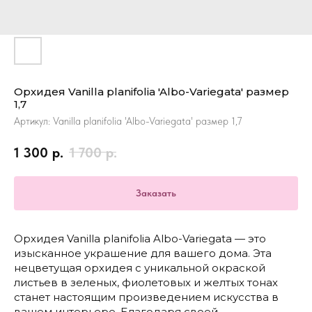
Орхидея Vanilla planifolia 'Albo-Variegata' размер
1,7
Артикул:
Vanilla planifolia 'Albo-Variegata' размер 1,7
1 300
р.
1 700
р.
Заказать
Орхидея Vanilla planifolia Albo-Variegata — это
изысканное украшение для вашего дома. Эта
нецветущая орхидея с уникальной окраской
листьев в зеленых, фиолетовых и желтых тонах
станет настоящим произведением искусства в
вашем интерьере. Благодаря своей