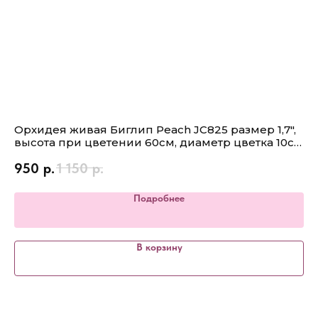
Орхидея живая Биглип Peach JC825 размер 1,7",
Ор
высота при цветении 60см, диаметр цветка 10см
ра
не цветет
950
р.
1 150
р.
9
Подробнее
В корзину