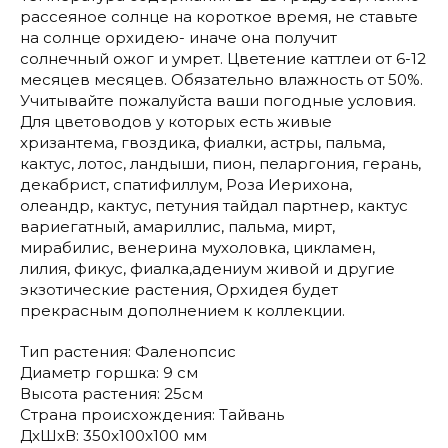
рассеяное солнце на короткое время, не ставьте
на солнце орхидею- иначе она получит
солнечный ожог и умрет. Цветение каттлеи от 6-12
месяцев месяцев. Обязательно влажность от 50%.
Учитывайте пожалуйста ваши погодные условия.
Для цветоводов у которых есть живые
хризантема, гвоздика, фиалки, астры, пальма,
кактус, лотос, ландыши, пион, пеларгония, герань,
декабрист, спатифиллум, Роза Иерихона,
олеандр, кактус, петуния тайдал партнер, кактус
вариегатный, амариллис, пальма, мирт,
мирабилис, венерина мухоловка, цикламен,
лилия, фикус, фиалка,адениум живой и другие
экзотические растения, Орхидея будет
прекрасным дополнением к коллекции.
Тип растения: Фаленопсис
Диаметр горшка: 9 см
Высота растения: 25см
Страна происхождения: Тайвань
ДxШxВ: 350x100x100 мм