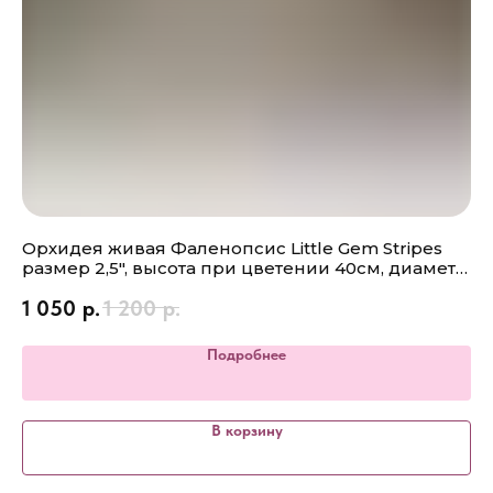
Орхидея живая Фаленопсис Little Gem Stripes
Ор
размер 2,5", высота при цветении 40см, диаметр
52
цветка 6см не цветет
1 050
р.
1 200
р.
4
Подробнее
В корзину