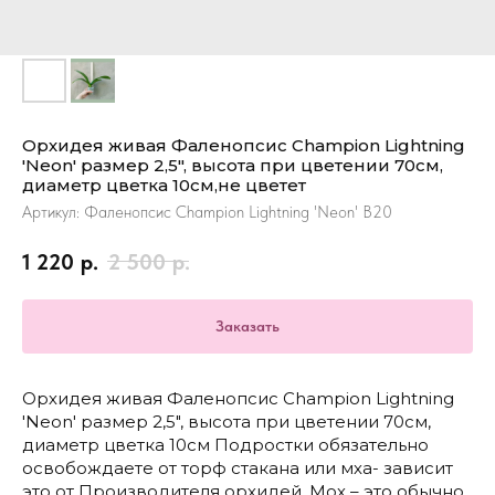
Орхидея живая Фаленопсис Champion Lightning
'Neon' размер 2,5", высота при цветении 70см,
диаметр цветка 10см,не цветет
Артикул:
Фаленопсис Champion Lightning 'Neon' B20
1 220
р.
2 500
р.
Заказать
Орхидея живая Фаленопсис Champion Lightning
'Neon' размер 2,5", высота при цветении 70см,
диаметр цветка 10см Подростки обязательно
освобождаете от торф стакана или мха- зависит
это от Производителя орхидей. Мох – это обычно