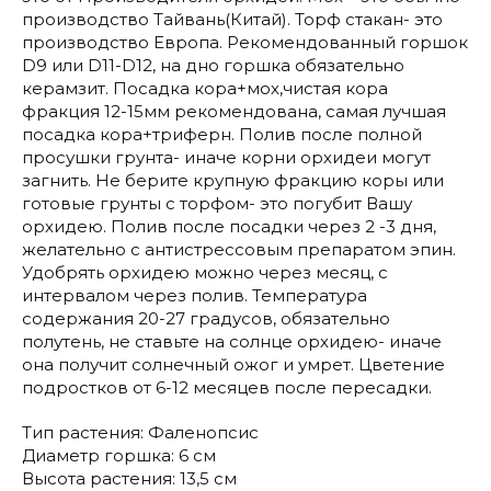
производство Тайвань(Китай). Торф стакан- это
производство Европа. Рекомендованный горшок
D9 или D11-D12, на дно горшка обязательно
керамзит. Посадка кора+мох,чистая кора
фракция 12-15мм рекомендована, самая лучшая
посадка кора+триферн. Полив после полной
просушки грунта- иначе корни орхидеи могут
загнить. Не берите крупную фракцию коры или
готовые грунты с торфом- это погубит Вашу
орхидею. Полив после посадки через 2 -3 дня,
желательно с антистрессовым препаратом эпин.
Удобрять орхидею можно через месяц, с
интервалом через полив. Температура
содержания 20-27 градусов, обязательно
полутень, не ставьте на солнце орхидею- иначе
она получит солнечный ожог и умрет. Цветение
подростков от 6-12 месяцев после пересадки.
Тип растения: Фаленопсис
Диаметр горшка: 6 см
Высота растения: 13,5 см