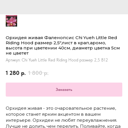
Орхидея живая Фаленопсис Chi Yueh Little Red
Riding Hood размер 2,5",лист в крап,аромо,
высота при цветении 40см, диаметр цветка 5см
не цветет
Артикул:
Chi Yueh Little Red Riding Hood размер 2,5 В12
1 280
р.
1 800
р.
Заказать
Орхидея живая - это очаровательное растение,
которое станет ярким акцентом в вашем
интерьере. Орхидеи не любят переувлажнения.
Лучше не долить, чем перелить. Поливайте, когда