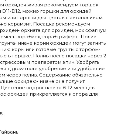
ля орхидея живая рекомендуем горшок
 D11-D12, можно горшки для орхидей
ом или горшки для цветов с автополивом.
ьно керамзит. Посадка рекомендуем
орхидей- орхиата для орхидей, мох сфагнум
, смесь кора+мох, кора+триферн. Полив
рунта- иначе корни орхидеи могут загнить.
цию коры или готовые грунты с торфом-
ые в горшке. Полив после посадки через 2
тистрессовым препаратом эпин. Удобрять
есяц grow more удобрение или удобрение
лом через полив. Содержание обязательно
солнце орхидею- иначе она получит
 Цветение подростков от 6-12 месяцев
нос орхидеи прикрепляется к опора для
ис
Тайвань