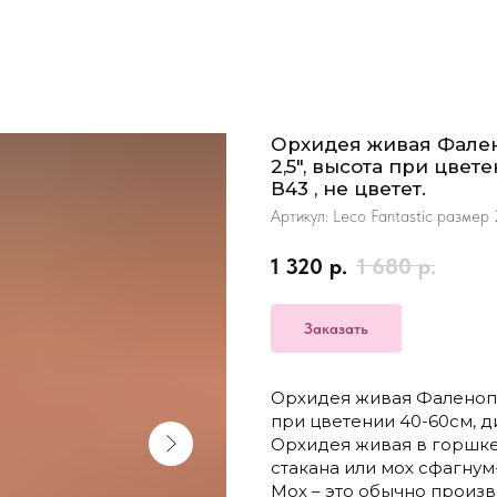
Орхидея живая Фалено
2,5", высота при цвет
В43 , не цветет.
Артикул:
Leco Fantastic размер 
1 320
р.
1 680
р.
Заказать
Орхидея живая Фаленопсис
при цветении 40-60см, ди
Орхидея живая в горшке
стакана или мох сфагнум
Мох – это обычно произв