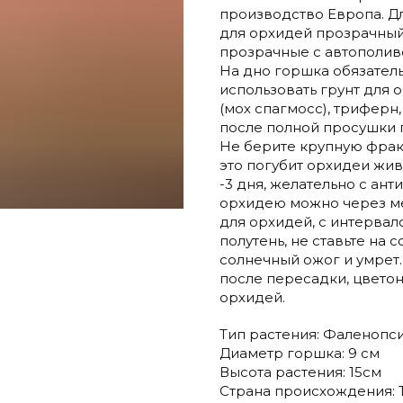
производство Европа. Д
для орхидей прозрачный
прозрачные с автополив
На дно горшка обязател
использовать грунт для 
(мох спагмосс), триферн
после полной просушки г
Не берите крупную фрак
это погубит орхидеи жив
-3 дня, желательно с ан
орхидею можно через м
для орхидей, с интерва
полутень, не ставьте на 
солнечный ожог и умрет.
после пересадки, цвето
орхидей.
Тип растения: Фаленопс
Диаметр горшка: 9 см
Высота растения: 15см
Страна происхождения: 