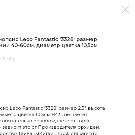
псис Leco Fantastic '3328' размер
ении 40-60см, диаметр цветка 10,5см
2,5 в43
 Leco Fantastic '3328' размер 2,5", высота
аметр цветка 10,5см В43 , не цветет.
 обязательно освобождаете от торф
- зависит это от Производителя орхидей.
одство Тайвань(Китай). Торф стакан- это