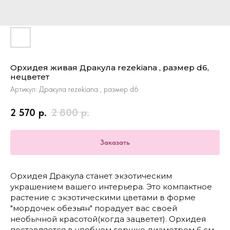
Орхидея живая Дракула rezekiana , размер d6,
нецветет
Артикул:
Дракула rezekiana , размер d6
2 570
р.
2 800
р.
Заказать
Орхидея Дракула станет экзотическим
украшением вашего интерьера. Это компактное
растение с экзотическими цветами в форме
"мордочек обезьян" порадует вас своей
необычной красотой(когда зацветет). Орхидея
поставляется в удобном горшке диаметром 6 см,