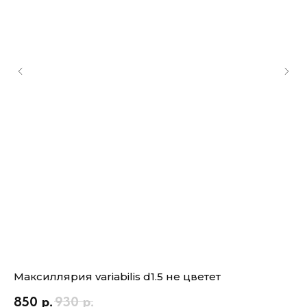
Максиллярия variabilis d1.5 не цветет
Ор
Bl
850
р.
930
р.
цв