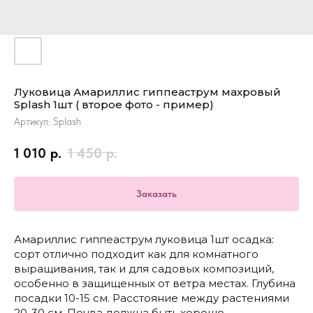
Луковица Амариллис гиппеаструм махровый
Splash 1шт ( второе фото - пример)
Артикул:
Splash
1 010
р.
1 450
р.
Заказать
Амариллис гиппеаструм луковица 1шт осадка:
сорт отлично подходит как для комнатного
выращивания, так и для садовых композиций,
особенно в защищенных от ветра местах. Глубина
посадки 10-15 см. Расстояние между растениями
20-30 см. Почва должна быть хорошо